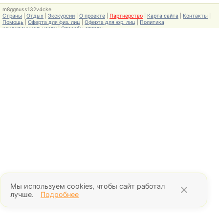
m8ggnuss132v4cke
Страны
|
Отдых
|
Экскурсии
|
О проекте
|
Партнерство
|
Карта сайта
|
Контакты
|
Помощь
|
Оферта для физ. лиц
|
Оферта для юр. лиц
|
Политика
конфиденциальности
|
Способы оплаты
Мы используем cookies, чтобы сайт работал
×
лучше.
Подробнее