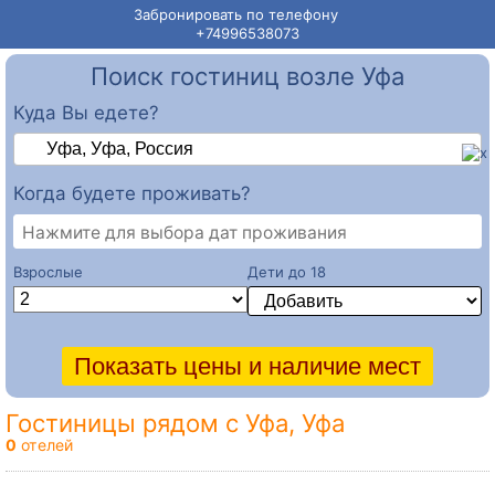
Забронировать по телефону
+74996538073
Поиск гостиниц возле Уфа
Куда Вы едете?
Когда будете проживать?
Нажмите для выбора дат проживания
Взрослые
Дети до 18
Гостиницы рядом с Уфа, Уфа
0
отелей