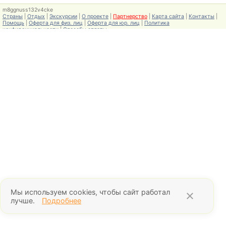
m8ggnuss132v4cke
Страны
|
Отдых
|
Экскурсии
|
О проекте
|
Партнерство
|
Карта сайта
|
Контакты
|
Помощь
|
Оферта для физ. лиц
|
Оферта для юр. лиц
|
Политика
конфиденциальности
|
Способы оплаты
Мы используем cookies, чтобы сайт работал
×
лучше.
Подробнее