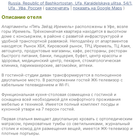
Russia, Republic of Bashkortostan, Ufa, Karaidelskaya ulitsa, 54/1,
Ufa , Уфа, Россия
(
распечатать
|
показать на Google Maps
)
Описание отеля
Апартаменты «Пять Звёзд Иремель»
расположены в Уфе, возле
горы Иремель. Трёхкомнатная квартира находится в высотном
доме с консьержем, в районе с развитой инфраструктурой и
удобной транспортной развязкой. Неподалёку от апартаментов
находятся: Рынок ХБК, Кировский рынок, ТРЦ Иремель, ТЦ Азия,
автоцентр, продуктовые магазины, кафе, рестораны, ресторан
быстрого питания, банки, пиццерия, буфет, центр красоты и
здоровья, медицинский центр, пекарня, стоматологическая
клиника, парикмахерские, автомойки, аптеки.
В гостиной-студии диван трансформируется в полноценное
двуспальное место. В распоряжении гостей ЖК-телевизор с
кабельным телевидением и Wi-Fi.
Функциональная кухня-столовая совмещена с гостиной и
оснащена всей необходимой для комфортного проживания
мебелью и техникой. Имеется полный комплект посуды и
кухонной утвари на 7 персон гостей.
Первая спальня вмещает двуспальную кровать с ортопедическим
матрасом, прикроватные тумбы со светильниками, журнальный
столик и комод для размещения вещей, имеется ЖК-телевизор и
плотные портьеры.